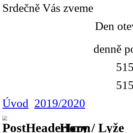
Srdečně Vás zveme
Den ote
denně p
515
515
Úvod
2019/2020
Hory / Lyže