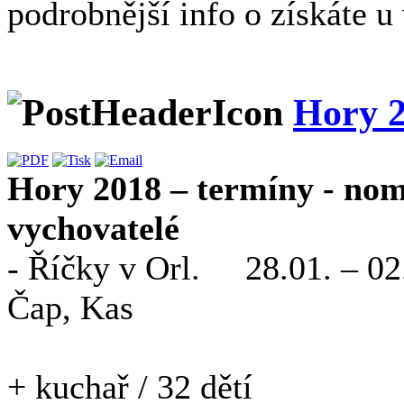
podrobnější info o získáte u
Hory 2
Hory 2018 – termíny - nomi
vychovatelé
- Říčky v Orl. 28.01. – 0
Čap, Kas
zd
+ kuchař / 32 dětí