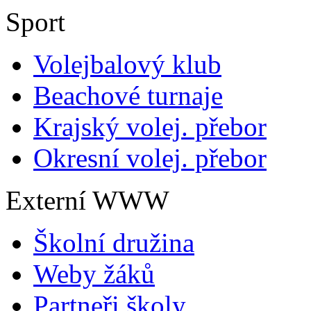
Sport
Volejbalový klub
Beachové turnaje
Krajský volej. přebor
Okresní volej. přebor
Externí WWW
Školní družina
Weby žáků
Partneři školy