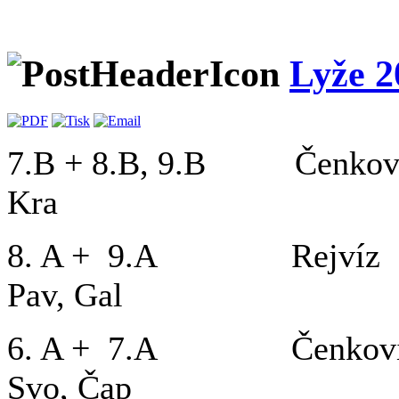
Lyže 2
7.B + 8.B, 9.B Čenkovice
Kra
8. A + 9.A Rejvíz 7.
Pav, Gal
6. A + 7.A Čenkovice 1
Svo, Čap