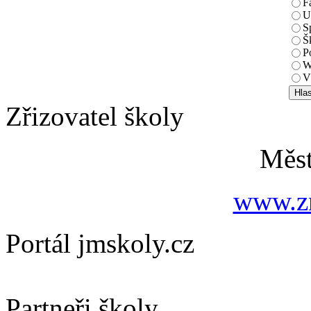
F
U
S
Š
P
W
V
Zřizovatel školy
Měs
www.zn
Portál jmskoly.cz
Partneři školy