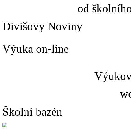
od školníh
Divišovy Noviny
Výuka on-line
Výukový
we
Školní bazén