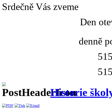
Srdečně Vás zveme
Den ote
denně p
515
515
Historie škol