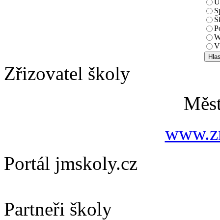
U
S
Š
P
W
V
Zřizovatel školy
Měs
www.zn
Portál jmskoly.cz
Partneři školy