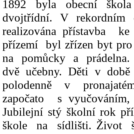
1892 byla obecní škola
dvojtřídní. V rekordním
realizována přístavba k
přízemí byl zřízen byt pro
na pomůcky a prádelna.
dvě učebny. Děti v do
polodenně v pronajat
započato s vyučováním, kt
Jubilejní stý školní rok př
škole na sídlišti. Život 