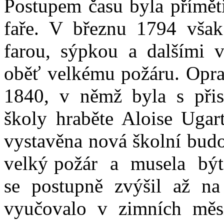
Postupem času byla přímě
faře. V březnu 1794 však
farou, sýpkou a dalšími
oběť velkému požáru. Opra
1840, v němž byla s přisp
školy hraběte Aloise Ugar
vystavěna nová školní budo
velký požár a musela být
se postupně zvýšil až n
vyučovalo v zimních měs