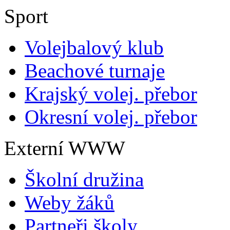
Sport
Volejbalový klub
Beachové turnaje
Krajský volej. přebor
Okresní volej. přebor
Externí WWW
Školní družina
Weby žáků
Partneři školy