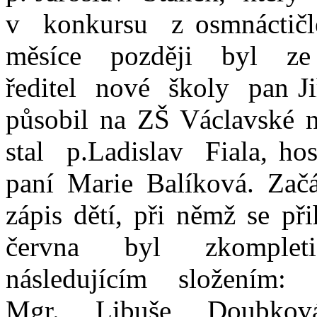
v konkursu z osmnáctič
měsíce později byl ze 
ředitel nové školy pan Jiř
působil na ZŠ Václavské 
stal p.Ladislav Fiala, ho
paní Marie Balíková. Zač
zápis dětí, při němž se př
června byl zkomplet
následujícím složením:
Mgr. Libuše Doubková,