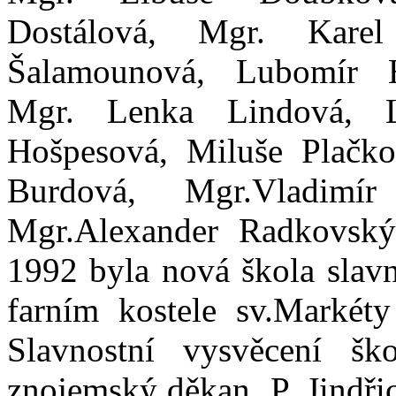
Dostálová, Mgr. Kar
Šalamounová, Lubomír 
Mgr. Lenka Lindová, 
Hošpesová, Miluše Plačko
Burdová, Mgr.Vladimí
Mgr.Alexander Radkovský,
1992 byla nová škola slav
farním kostele sv.Marké
Slavnostní vysvěcení ško
znojemský děkan P. Jindř