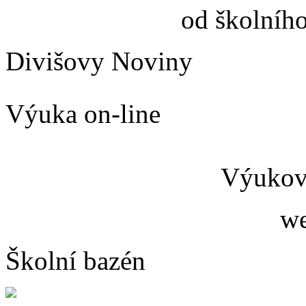
od školníh
Divišovy Noviny
Výuka on-line
Výukový
we
Školní bazén