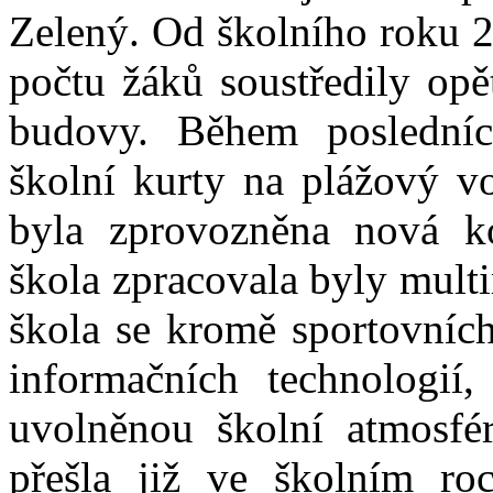
Zelený. Od školního roku 
počtu žáků soustředily opě
budovy. Během poslední
školní kurty na plážový vol
byla zprovozněna nová ko
škola zpracovala byly mult
škola se kromě sportovních
informačních technologi
uvolněnou školní atmosfé
přešla již ve školním ro