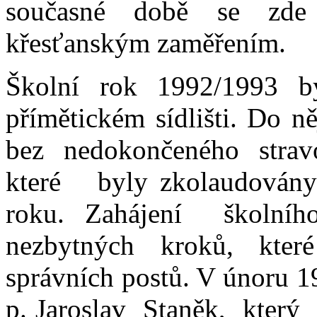
současné době se zde
křesťanským zaměřením.
Školní rok 1992/1993 by
přímětickém sídlišti. Do 
bez nedokončeného strav
které byly zkolaudová
roku. Zahájení školn
nezbytných kroků, které
správních postů. V únoru 
p. Jaroslav Staněk, kte