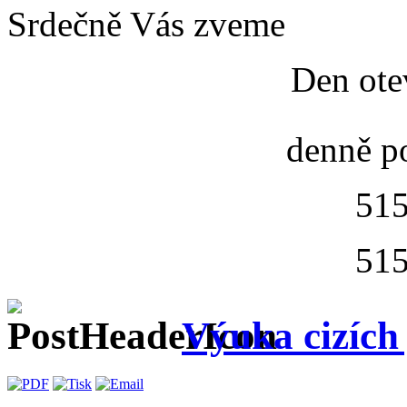
Srdečně Vás zveme
Den ote
denně p
515
515
Výuka cizích