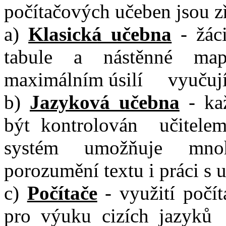
počítačových učeben jsou z
a)
Klasická učebna
- žáci
tabule a nástěnné map
maximálním úsilí vyučují
b)
Jazyková učebna
- ka
být kontrolován učitele
systém umožňuje mnoh
porozumění textu i práci s 
c)
Počítače
- využití počí
pro výuku cizích jazyků (