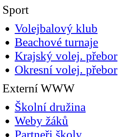
Sport
Volejbalový klub
Beachové turnaje
Krajský volej. přebor
Okresní volej. přebor
Externí WWW
Školní družina
Weby žáků
Partneři školy