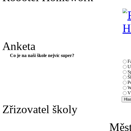
Anketa
Co je na naší škole nejvíc super?
F
U
S
Š
P
W
V
Zřizovatel školy
Měs