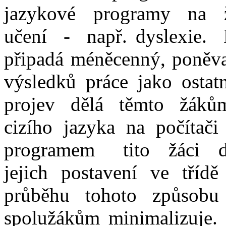
jazykové programy na 
učení - např. dyslexie. 
připadá méněcenný, poněv
výsledků práce jako ostat
projev dělá těmto žákům
cizího jazyka na počíta
programem tito žáci do
jejich postavení ve třídě
průběhu tohoto způsobu 
spolužákům minimalizuje