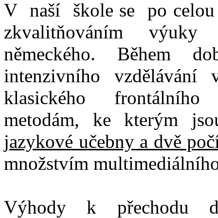
V naší škole se po celo
zkvalitňováním výuky 
německého. Během do
intenzivního vzdělávání v
klasického frontálníh
metodám, ke kterým js
jazykové učebny a dvě poč
množstvím multimediálníh
Výhody k přechodu do