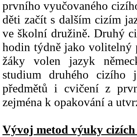
prvního vyučovaného cizíh
děti začít s dalším cizím 
ve školní družině. Druhý ci
hodin týdně jako volitelný
žáky volen jazyk němec
studium druhého cizího j
předmětů i cvičení z prvn
zejména k opakování a utvr
Vývoj metod výuky cizích