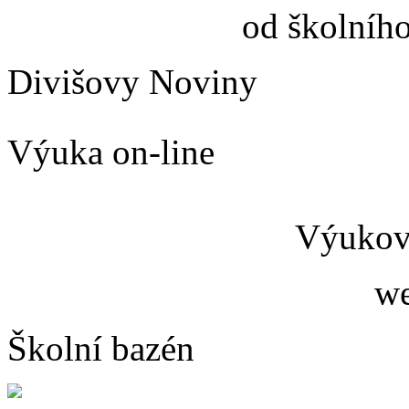
od školníh
Divišovy Noviny
Výuka on-line
Výukový
we
Školní bazén