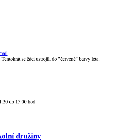
entokrát se žáci ustrojili do "červené" barvy léta.
 11.30 do 17.00 hod
kolní družiny