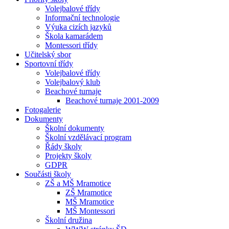
Volejbalové třídy
Informační technologie
Výuka cizích jazyků
Škola kamarádem
Montessori třídy
Učitelský sbor
Sportovní třídy
Volejbalové třídy
Volejbalový klub
Beachové turnaje
Beachové turnaje 2001-2009
Fotogalerie
Dokumenty
Školní dokumenty
Školní vzdělávací program
Řády školy
Projekty školy
GDPR
Součásti školy
ZŠ a MŠ Mramotice
ZŠ Mramotice
MŠ Mramotice
MŠ Montessori
Školní družina