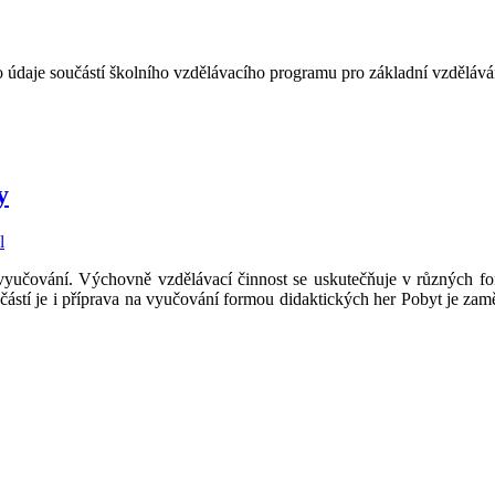
yto údaje součástí školního vzdělávacího programu pro základní vzdělá
y
učování. Výchovně vzdělávací činnost se uskutečňuje v různých form
stí je i příprava na vyučování formou didaktických her Pobyt je zamě