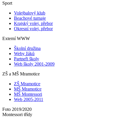
Sport
Volejbalový klub
Beachové turnaje
Krajský volej. přebor
Okresní volej. přebor
Externí WWW
Školní družina
Weby žáků
Partneři školy
Web školy 2001-2009
ZŠ a MŠ Mramotice
ZŠ Mramotice
MŠ Mramotice
MŠ Montessori
Web 2005-2011
Foto 2019/2020
Montessori třídy