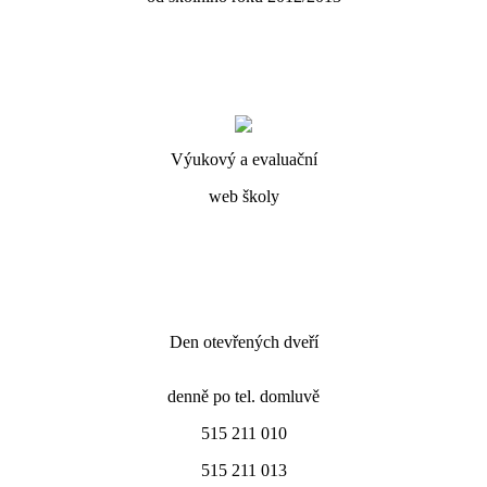
Výukový a evaluační
web školy
Den otevřených dveří
denně po tel. domluvě
515 211 010
515 211 013