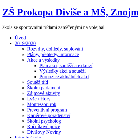
ZŠ Prokopa Diviše a MŠ, Znojm
škola se sportovními třídami zaměřenými na volejbal
Úvod
2019/2020
Rozvrhy, dohledy, suplování
Plány, přehledy, informace
Akce a výsledky
Plán akcí, soutěží a exkurzí
Výsledky akcí a soutěží
Propozice aktuálních akcí
Soutěž tříd
Školní parlament
Zájmové aktivity
Lyže / Hory
Montessori rok
Preventivní program
Kariérové poradenství
Školní psycholog
Ročníkové práce
Divišovy Noviny
Priority školy