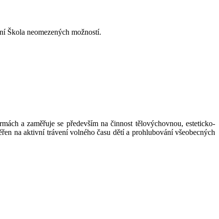
vání Škola neomezených možností.
ách a zaměřuje se především na činnost tělovýchovnou, esteticko-
řen na aktivní trávení volného času dětí a prohlubování všeobecných