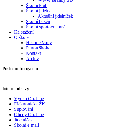
WWW stránky ŠD
Školní klub
Školní jídelna
Aktuální jídelníček
Školní bazén
Školní sportovní areál
Ke stažení
O škole
Historie školy
Patron školy
Kontakt
Archív
Poslední fotogalerie
Interní odkazy
Výuka On-Line
Elektronická ŽK
Suplování
Obědy On-Line
Jídelníček
Školní e-mail