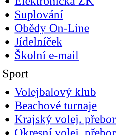
Elektronická ŽK
Suplování
Obědy On-Line
Jídelníček
Školní e-mail
Sport
Volejbalový klub
Beachové turnaje
Krajský volej. přebor
Okresní volej. přebor