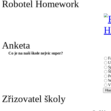
Robotel Homework
Anketa
Co je na naší škole nejvíc super?
F
U
S
Š
P
W
V
Zřizovatel školy