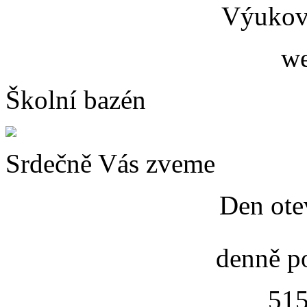
Výukový
we
Školní bazén
Srdečně Vás zveme
Den ote
denně p
515