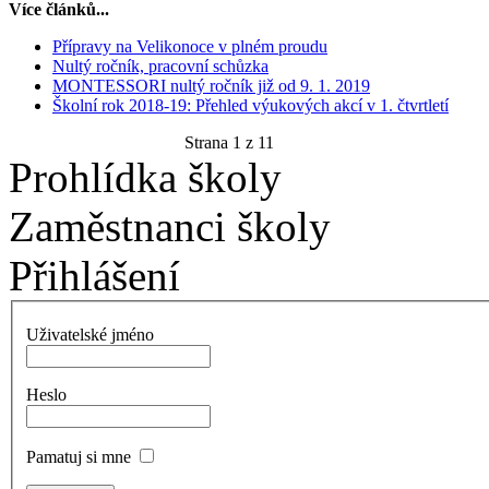
Více článků...
Přípravy na Velikonoce v plném proudu
Nultý ročník, pracovní schůzka
MONTESSORI nultý ročník již od 9. 1. 2019
Školní rok 2018-19: Přehled výukových akcí v 1. čtvrtletí
Strana 1 z 11
Prohlídka školy
Zaměstnanci školy
Přihlášení
Uživatelské jméno
Heslo
Pamatuj si mne