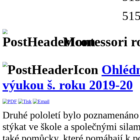
515
Montessori r
Ohlédn
výukou š. roku 2019-20
Druhé pololetí bylo poznamenáno 
stýkat ve škole a společnými sil
také pomůcky, které pomáhají k po