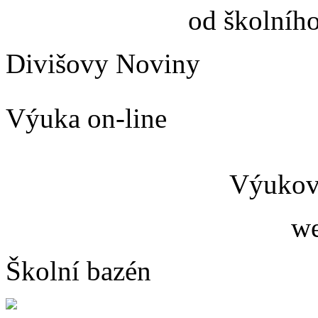
od školníh
Divišovy Noviny
Výuka on-line
Výukový
we
Školní bazén