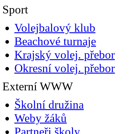
Sport
Volejbalový klub
Beachové turnaje
Krajský volej. přebor
Okresní volej. přebor
Externí WWW
Školní družina
Weby žáků
Partneři školy