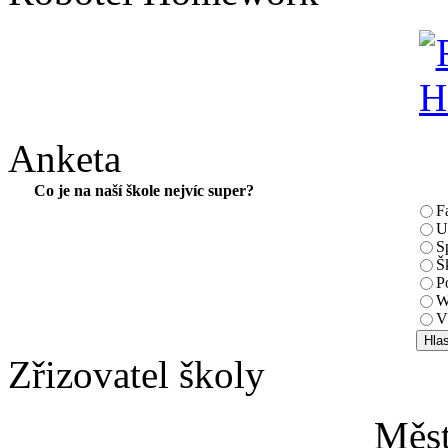
Anketa
Co je na naší škole nejvíc super?
F
U
S
Š
P
W
V
Zřizovatel školy
Měs