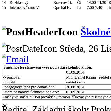
14
Rozhlasový
Kravcová J.
Čt
14.00-14.30
R
15
Internetové ráno V
Oprchal K.
Pá
7.00-7.40
I
Školné
Středa, 26 Li
Směrnice ke stanovení výše poplatku školního klubu.
01.09.2014
Vypracoval:
Mgr. Daniel Kasan - ředitel 
Schválil:
ředitel školy
Pedagogická rada projednala dne
26.08.2014
Směrnice nabývá účinnosti ode dne:
01.09.2014
Změny ve směrnici jsou prováděny formou číslovaných písemných d
Ředitel Základní školy Pro