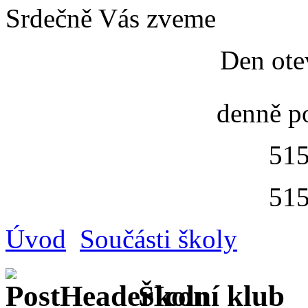
Srdečně Vás zveme
Den ote
denně p
515
515
Úvod
Součásti školy
Školní klub