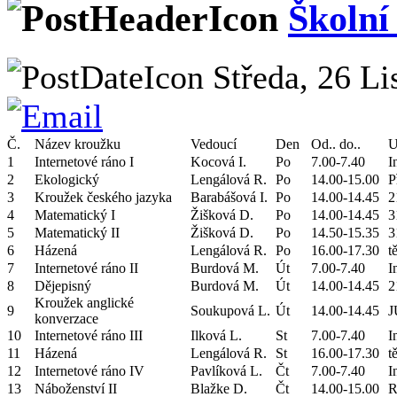
Školní
Středa, 26 Li
Č.
Název kroužku
Vedoucí
Den
Od.. do..
U
1
Internetové ráno I
Kocová I.
Po
7.00-7.40
I
2
Ekologický
Lengálová R.
Po
14.00-15.00
P
3
Kroužek českého jazyka
Barabášová I.
Po
14.00-14.45
2
4
Matematický I
Žišková D.
Po
14.00-14.45
3
5
Matematický II
Žišková D.
Po
14.50-15.35
3
6
Házená
Lengálová R.
Po
16.00-17.30
tě
7
Internetové ráno II
Burdová M.
Út
7.00-7.40
I
8
Dějepisný
Burdová M.
Út
14.00-14.45
2
Kroužek anglické
9
Soukupová L.
Út
14.00-14.45
J
konverzace
10
Internetové ráno III
Ilková L.
St
7.00-7.40
I
11
Házená
Lengálová R.
St
16.00-17.30
tě
12
Internetové ráno IV
Pavlíková L.
Čt
7.00-7.40
I
13
Náboženství II
Blažke D.
Čt
14.00-15.00
R