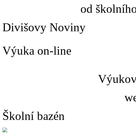
od školníh
Divišovy Noviny
Výuka on-line
Výukový
we
Školní bazén