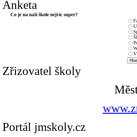
Anketa
Co je na naší škole nejvíc super?
F
U
S
Š
P
W
V
Zřizovatel školy
Měs
www.zn
Portál jmskoly.cz