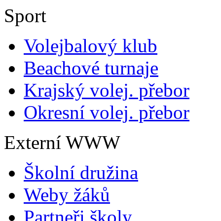
Sport
Volejbalový klub
Beachové turnaje
Krajský volej. přebor
Okresní volej. přebor
Externí WWW
Školní družina
Weby žáků
Partneři školy