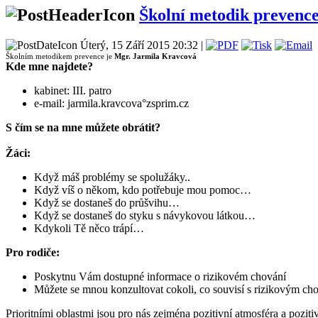
Školní metodik prevenc
Úterý, 15 Září 2015 20:32 |
Školním metodikem prevence je
Mgr. Jarmila Kravcová
Kde mne najdete?
kabinet: III. patro
e-mail: jarmila.kravcova°zsprim.cz
S čím se na mne můžete obrátit?
Žáci:
Když máš problémy se spolužáky..
Když víš o někom, kdo potřebuje mou pomoc…
Když se dostaneš do průšvihu…
Když se dostaneš do styku s návykovou látkou…
Kdykoli Tě něco trápí…
Pro rodiče:
Poskytnu Vám dostupné informace o rizikovém chování
Můžete se mnou konzultovat cokoli, co souvisí s rizikovým ch
Prioritními oblastmi jsou pro nás zejména pozitivní atmosféra a pozit