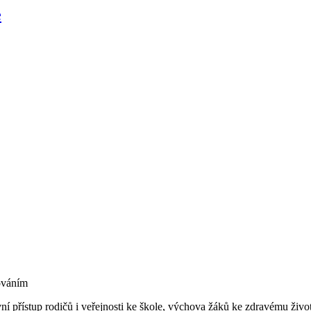
e
ováním
ivní přístup rodičů i veřejnosti ke škole, výchova žáků ke zdravému ži