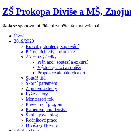
ZŠ Prokopa Diviše a MŠ, Znojm
škola se sportovními třídami zaměřenými na volejbal
Úvod
2019/2020
Rozvrhy, dohledy, suplování
Plány, přehledy, informace
Akce a výsledky
Plán akcí, soutěží a exkurzí
Výsledky akcí a soutěží
Propozice aktuálních akcí
Soutěž tříd
Školní parlament
Zájmové aktivity
Lyže / Hory
Montessori rok
Preventivní program
Kariérové poradenství
Školní psycholog
Ročníkové práce
Divišovy Noviny
Priority školy