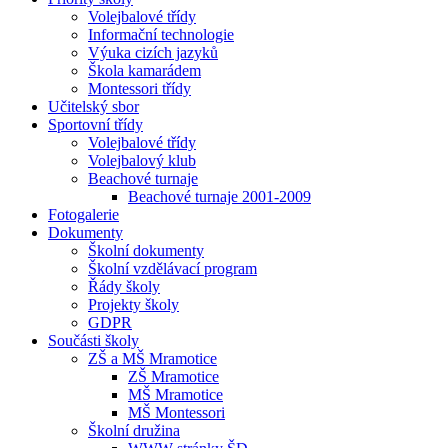
Volejbalové třídy
Informační technologie
Výuka cizích jazyků
Škola kamarádem
Montessori třídy
Učitelský sbor
Sportovní třídy
Volejbalové třídy
Volejbalový klub
Beachové turnaje
Beachové turnaje 2001-2009
Fotogalerie
Dokumenty
Školní dokumenty
Školní vzdělávací program
Řády školy
Projekty školy
GDPR
Součásti školy
ZŠ a MŠ Mramotice
ZŠ Mramotice
MŠ Mramotice
MŠ Montessori
Školní družina