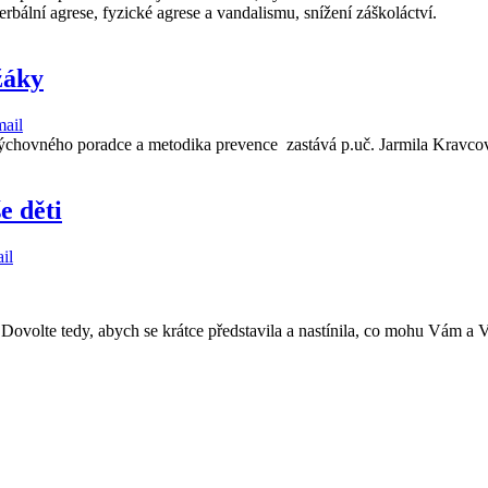
erbální agrese, fyzické agrese a vandalismu, snížení záškoláctví.
žáky
chovného poradce a metodika prevence zastává p.uč. Jarmila Kravcov
e děti
 Dovolte tedy, abych se krátce představila a nastínila, co mohu Vám a