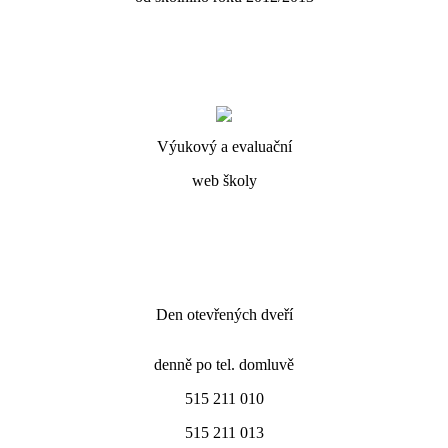
Výukový a evaluační
web školy
Den otevřených dveří
denně po tel. domluvě
515 211 010
515 211 013