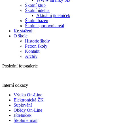
WWW stránky ŠD
Školní klub
Školní jídelna
Aktuální jídelníček
Školní bazén
Školní sportovní areál
Ke stažení
O škole
Historie školy
Patron školy
Kontakt
Archív
Poslední fotogalerie
Interní odkazy
Výuka On-Line
Elektronická ŽK
Suplování
Obědy On-Line
Jídelníček
Školní e-mail