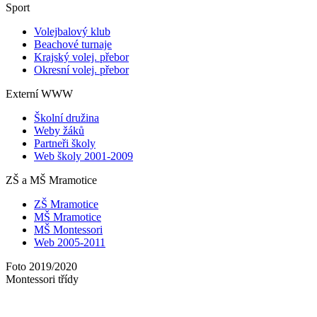
Sport
Volejbalový klub
Beachové turnaje
Krajský volej. přebor
Okresní volej. přebor
Externí WWW
Školní družina
Weby žáků
Partneři školy
Web školy 2001-2009
ZŠ a MŠ Mramotice
ZŠ Mramotice
MŠ Mramotice
MŠ Montessori
Web 2005-2011
Foto 2019/2020
Montessori třídy