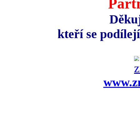
Part
Děku
kteří se podílej
www.zn