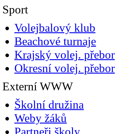
Sport
Volejbalový klub
Beachové turnaje
Krajský volej. přebor
Okresní volej. přebor
Externí WWW
Školní družina
Weby žáků
Partneři školy