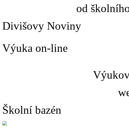
od školníh
Divišovy Noviny
Výuka on-line
Výukový
we
Školní bazén