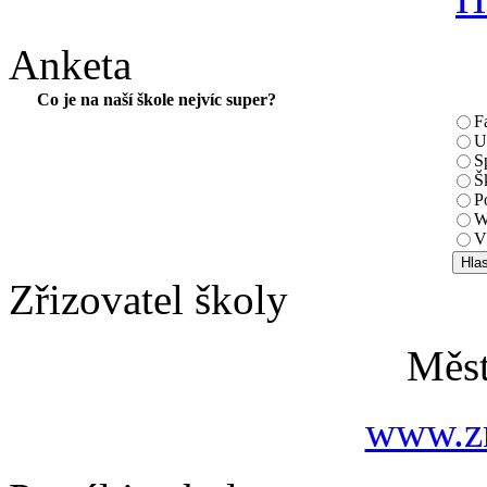
Anketa
Co je na naší škole nejvíc super?
F
U
S
Š
P
W
V
Zřizovatel školy
Měs
www.zn