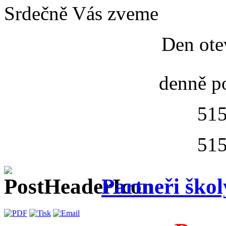
Srdečně Vás zveme
Den ote
denně p
515
515
Partneři škol