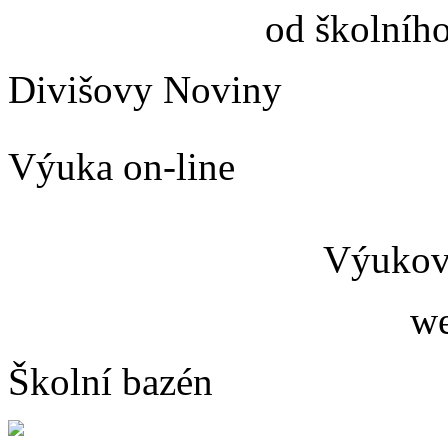
od školníh
Divišovy Noviny
Výuka on-line
Výukový
we
Školní bazén