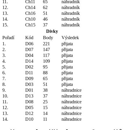
11.
Ch11
65
náhradník
12.
Ch14
62
náhradník
13.
Ch16
51
náhradník
14.
Ch10
46
náhradník
15.
Ch15
37
náhradník
Dívky
Pořadí
Kód
Body
Výsledek
1.
D06
221
přijata
2.
D07
147
přijata
3.
D04
117
přijata
4.
D14
109
přijata
5.
D02
95
přijata
6.
D11
88
přijata
7.
D09
65
přijata
8.
D03
51
přijata
9.
D01
38
náhradnice
10.
D13
37
náhradnice
11.
D08
25
náhradnice
12.
D05
15
náhradnice
13.
D12
14
náhradnice
14.
D10
11
náhradnice