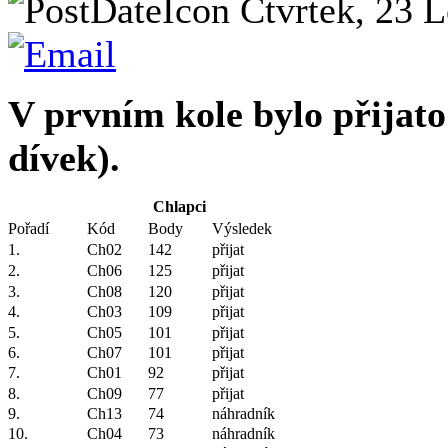
Čtvrtek, 23 L
V prvním kole bylo přijato
dívek).
Chlapci
Pořadí
Kód
Body
Výsledek
1.
Ch02
142
přijat
2.
Ch06
125
přijat
3.
Ch08
120
přijat
4.
Ch03
109
přijat
5.
Ch05
101
přijat
6.
Ch07
101
přijat
7.
Ch01
92
přijat
8.
Ch09
77
přijat
9.
Ch13
74
náhradník
10.
Ch04
73
náhradník