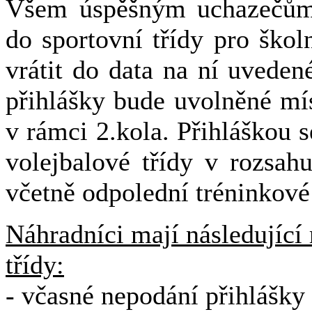
Všem úspěšným uchazečům 
do sportovní třídy pro škol
vrátit do data na ní uvede
přihlášky bude uvolněné mí
v rámci 2.kola.
Přihláškou s
volejbalové třídy v rozsah
včetně odpolední tréninkové 
Náhradníci mají následující 
třídy:
- včasné nepodání přihlášky