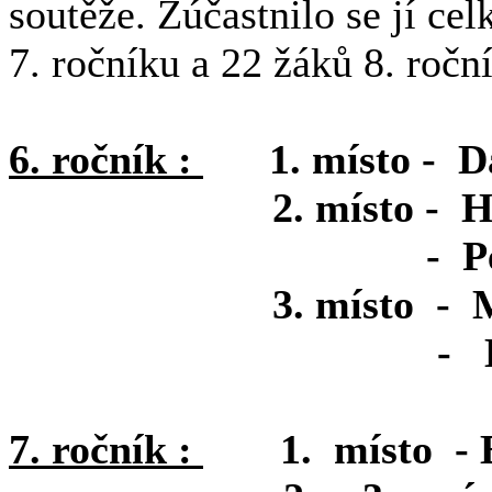
soutěže. Zúčastnilo se jí ce
7. ročníku a 22 žáků 8. ročn
6. ročník :
1. místo - Dav
2. místo - Hruška
- Petrášková M
3. místo - Málkov
- Hrušková J
7. ročník :
1. místo - Bi