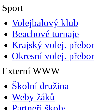
Sport
Volejbalový klub
Beachové turnaje
Krajský volej. přebor
Okresní volej. přebor
Externí WWW
Školní družina
Weby žáků
Partneři školy