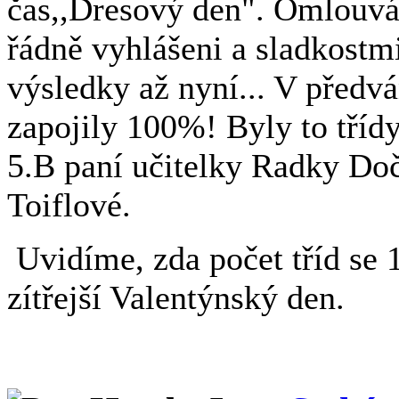
čas,,Dresový den". Omlouvám
řádně vyhlášeni a sladkost
výsledky až nyní... V předvá
zapojily 100%! Byly to třídy
5.B paní učitelky Radky Doč
Toiflové.
Uvidíme, zda počet tříd se
zítřejší Valentýnský den.