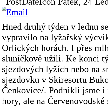
Pátek, 24 Led
Hned druhý týden v lednu se
vypravilo na lyžařský výcv
Orlických horách. I přes mlh
sluníčkově užili. Ke konci t
sjezdových lyžích nebo na 
sjezdovku v Skiresortu Buk
Čenkovice/. Podnikli jsme 
hory, ale na Červenovodské 