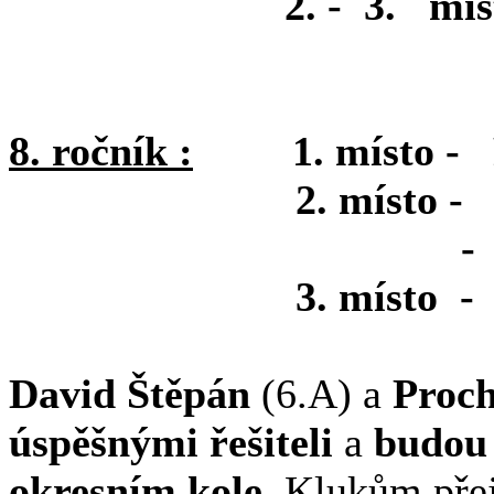
2. - 3. místo - Št
- Nachtnebl
8. ročník :
1. místo - Pr
2. místo - Proděla
- Kolář Mat
3. místo - Novák
David Štěpán
(6.A) a
Proc
úspěšnými řešiteli
a
budou
okresním kole
. Klukům pře