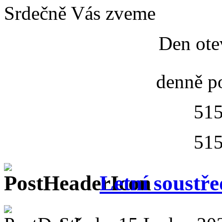
Srdečně Vás zveme
Den ote
denně p
515
515
Letní soustř