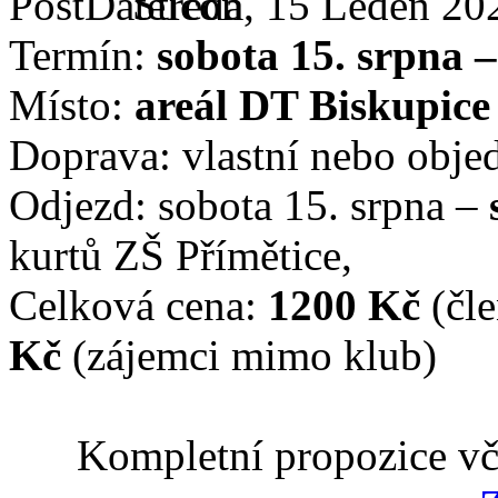
Středa, 15 Leden 20
Termín:
sobota 15. srpna 
Místo:
areál DT Biskupic
Doprava: vlastní nebo obj
Odjezd: sobota 15. srpna –
kurtů ZŠ Přímětice,
Celková cena:
1200 Kč
(čl
Kč
(zájemci mimo klub)
Kompletní propozice vče