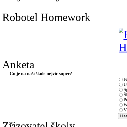
Robotel Homework
Anketa
Co je na naší škole nejvíc super?
F
U
S
Š
P
W
V
Zřizovatel školy