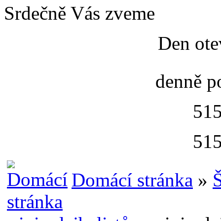
Srdečně Vás zveme
Den ote
denně p
515
515
Domácí stránka
»