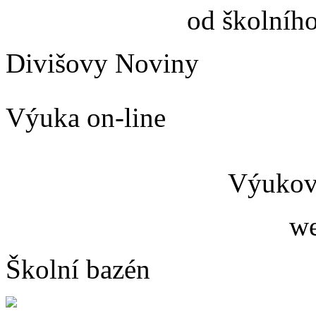
od školníh
Divišovy Noviny
Výuka on-line
Výukový
we
Školní bazén