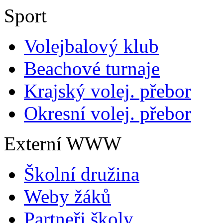
Sport
Volejbalový klub
Beachové turnaje
Krajský volej. přebor
Okresní volej. přebor
Externí WWW
Školní družina
Weby žáků
Partneři školy