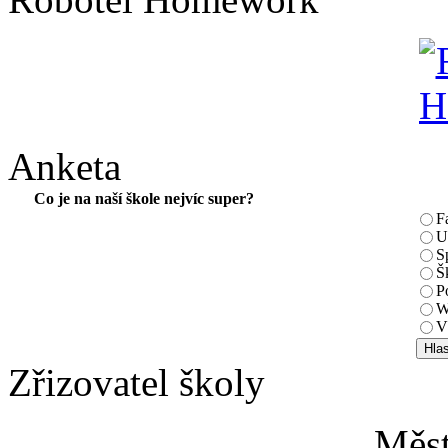
Anketa
Co je na naší škole nejvíc super?
F
U
S
Š
P
W
V
Zřizovatel školy
Měs