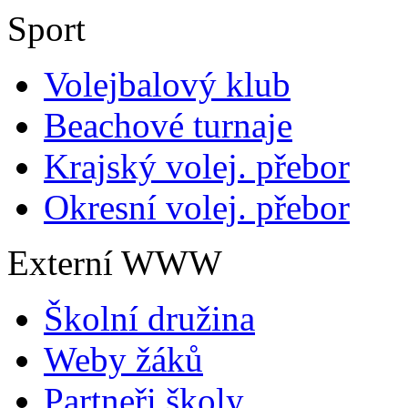
Sport
Volejbalový klub
Beachové turnaje
Krajský volej. přebor
Okresní volej. přebor
Externí WWW
Školní družina
Weby žáků
Partneři školy