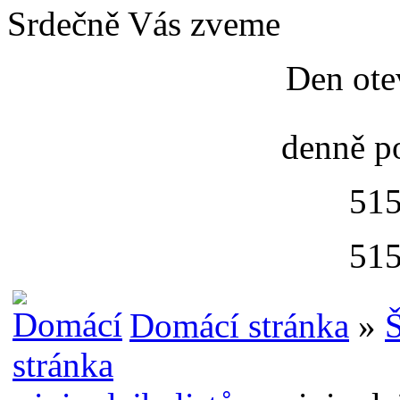
Srdečně Vás zveme
Den ote
denně p
515
515
Domácí stránka
»