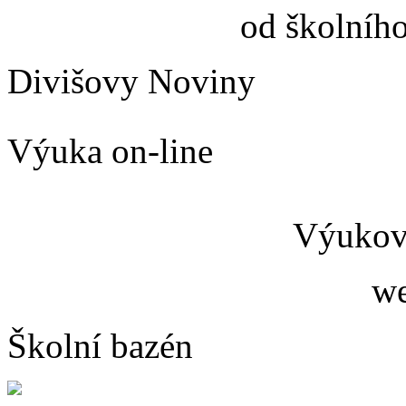
od školníh
Divišovy Noviny
Výuka on-line
Výukový
we
Školní bazén