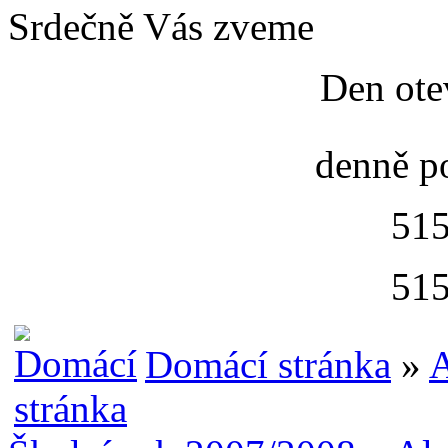
Srdečně Vás zveme
Den ote
denně p
515
515
Domácí stránka
»
A