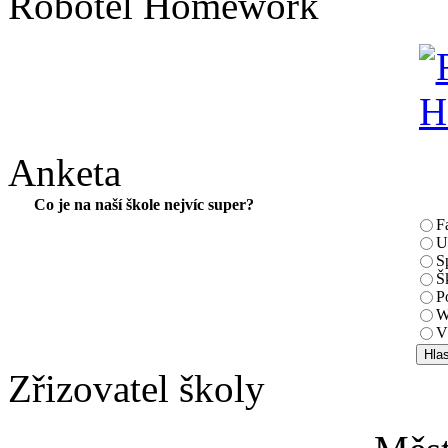
Robotel Homework
Anketa
Co je na naší škole nejvíc super?
F
U
S
Š
P
W
V
Zřizovatel školy