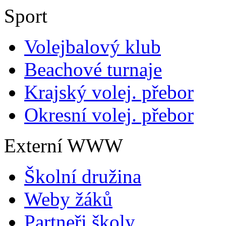
Sport
Volejbalový klub
Beachové turnaje
Krajský volej. přebor
Okresní volej. přebor
Externí WWW
Školní družina
Weby žáků
Partneři školy