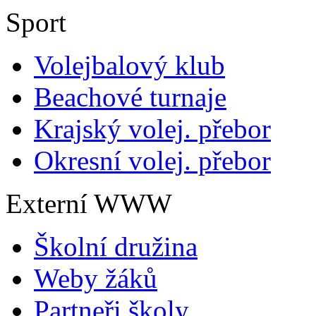
Sport
Volejbalový klub
Beachové turnaje
Krajský volej. přebor
Okresní volej. přebor
Externí WWW
Školní družina
Weby žáků
Partneři školy