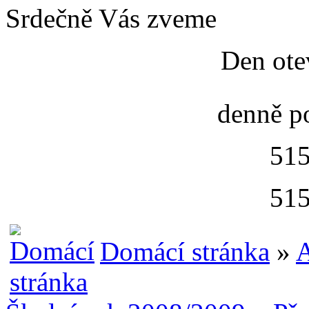
Srdečně Vás zveme
Den ote
denně p
515
515
Domácí stránka
»
A