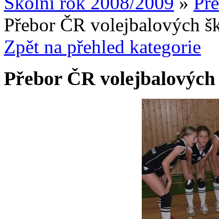
Školní rok 2008/2009
»
Pře
Přebor ČR volejbalových š
Zpět na přehled kategorie
Přebor ČR volejbalových 