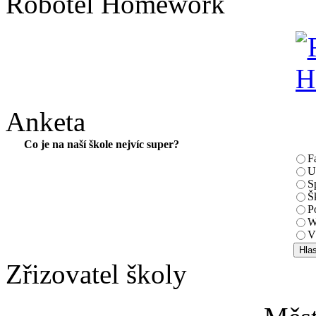
Robotel Homework
Anketa
Co je na naší škole nejvíc super?
F
U
S
Š
P
W
V
Zřizovatel školy