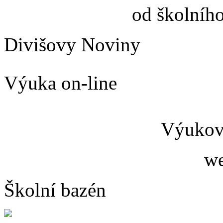
od školníh
Divišovy Noviny
Výuka on-line
Výukový
we
Školní bazén