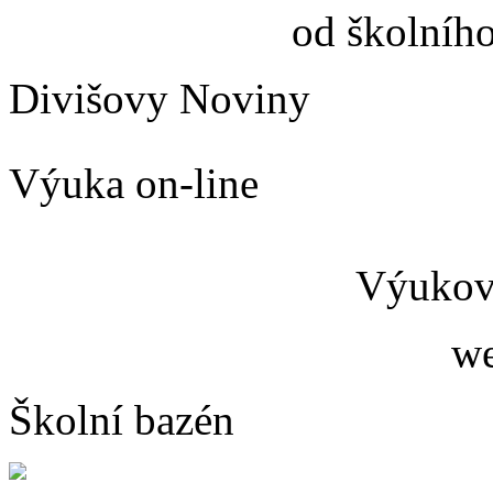
od školníh
Divišovy Noviny
Výuka on-line
Výukový
we
Školní bazén