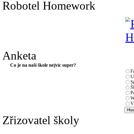
Robotel Homework
Anketa
Co je na naší škole nejvíc super?
F
U
S
Š
P
W
V
Zřizovatel školy