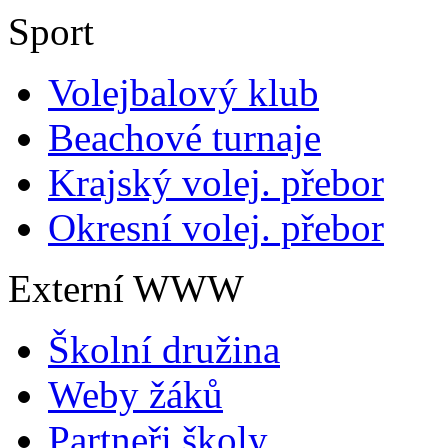
Sport
Volejbalový klub
Beachové turnaje
Krajský volej. přebor
Okresní volej. přebor
Externí WWW
Školní družina
Weby žáků
Partneři školy