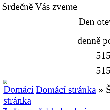
Srdečně Vás zveme
Den ote
denně p
515
515
Domácí stránka
» Š