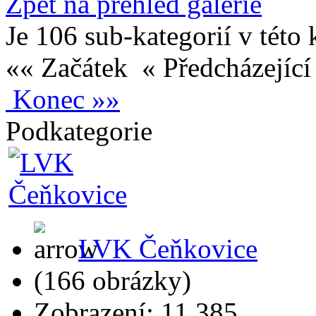
Zpět na přehled galerie
Je 106 sub-kategorií v této 
«« Začátek
« Předcházejíc
Konec »»
Podkategorie
LVK Čeňkovice
(166 obrázky)
Zobrazení: 11,385