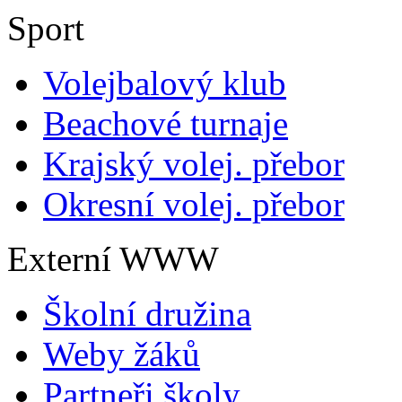
Sport
Volejbalový klub
Beachové turnaje
Krajský volej. přebor
Okresní volej. přebor
Externí WWW
Školní družina
Weby žáků
Partneři školy