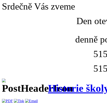
Srdečně Vás zveme
Den ote
denně p
515
515
Historie škol