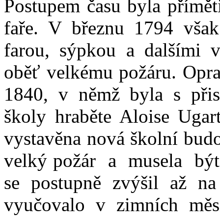
Postupem času byla přímě
faře. V březnu 1794 však
farou, sýpkou a dalšími
oběť velkému požáru. Opra
1840, v němž byla s přisp
školy hraběte Aloise Ugar
vystavěna nová školní budo
velký požár a musela být
se postupně zvýšil až n
vyučovalo v zimních měs