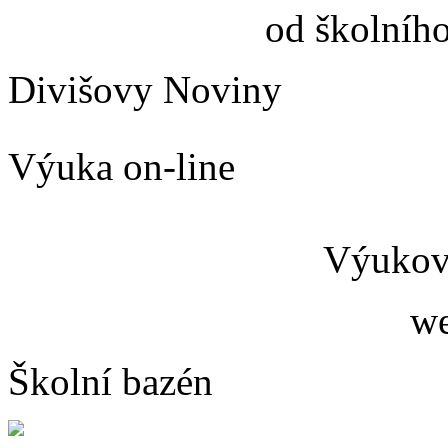
od školníh
Divišovy Noviny
Výuka on-line
Výukový
we
Školní bazén