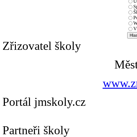
U
S
Š
P
W
V
Zřizovatel školy
Měs
www.zn
Portál jmskoly.cz
Partneři školy