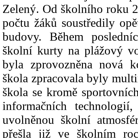
Zelený. Od školního roku 
počtu žáků soustředily opě
budovy. Během poslední
školní kurty na plážový vol
byla zprovozněna nová ko
škola zpracovala byly mult
škola se kromě sportovních
informačních technologi
uvolněnou školní atmosfé
přešla již ve školním ro