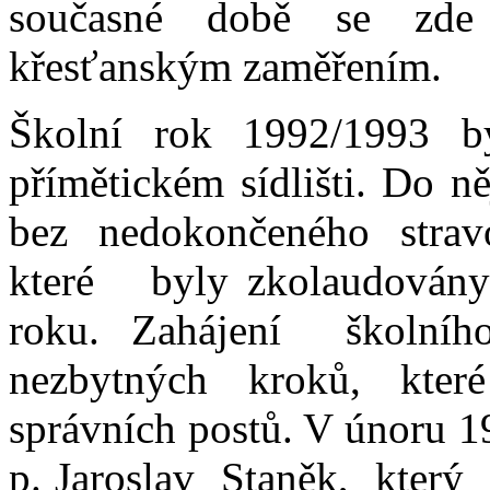
současné době se zde
křesťanským zaměřením.
Školní rok 1992/1993 by
přímětickém sídlišti. Do 
bez nedokončeného strav
které byly zkolaudová
roku. Zahájení školn
nezbytných kroků, které
správních postů. V únoru 
p. Jaroslav Staněk, kte