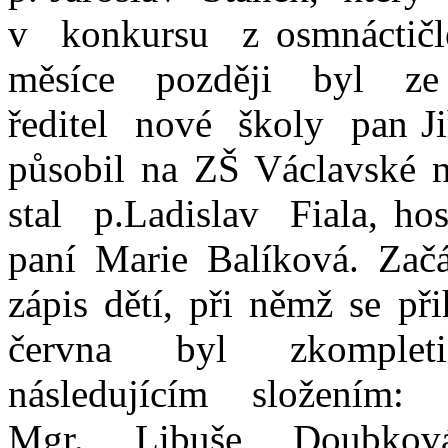
v konkursu z osmnáctič
měsíce později byl ze 
ředitel nové školy pan Jiř
působil na ZŠ Václavské 
stal p.Ladislav Fiala, ho
paní Marie Balíková. Zač
zápis dětí, při němž se př
června byl zkomplet
následujícím složením:
Mgr. Libuše Doubková,