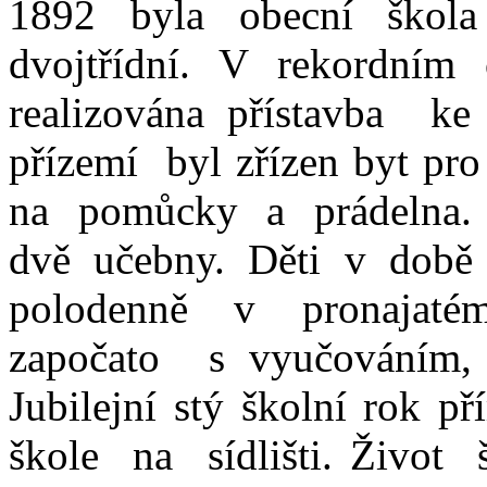
1892 byla obecní škola
dvojtřídní. V rekordním
realizována přístavba k
přízemí byl zřízen byt pro
na pomůcky a prádelna.
dvě učebny. Děti v do
polodenně v pronajat
započato s vyučováním, kt
Jubilejní stý školní rok př
škole na sídlišti. Život 