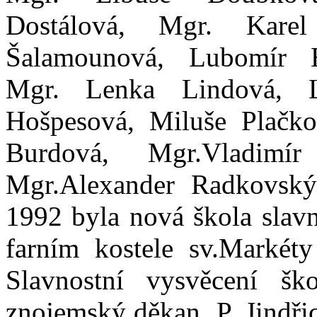
Dostálová, Mgr. Kar
Šalamounová, Lubomír 
Mgr. Lenka Lindová, 
Hošpesová, Miluše Plačko
Burdová, Mgr.Vladimí
Mgr.Alexander Radkovský,
1992 byla nová škola slav
farním kostele sv.Marké
Slavnostní vysvěcení ško
znojemský děkan P. Jindř