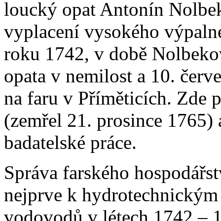
loucký opat Antonín Nolbek
vyplacení vysokého výpaln
roku 1742, v době Nolbekov
opata v nemilost a 10. červ
na faru v Příměticích. Zde 
(zemřel 21. prosince 1765) 
badatelské práce.
Správa farského hospodářst
nejprve k hydrotechnickým 
vodovodů v létech 1742 – 1