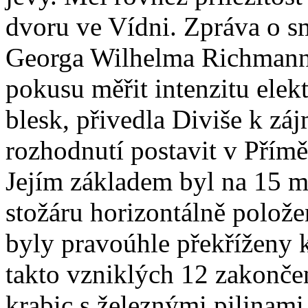
dvoru ve Vídni. Zpráva o s
Georga Wilhelma Richmanna
pokusu měřit intenzitu elek
blesk, přivedla Diviše k zá
rozhodnutí postavit v Přímě
Jejím základem byl na 15 
stožáru horizontálně polože
byly pravoúhle překříženy 
takto vzniklých 12 zakonč
krabic s železnými pilinami