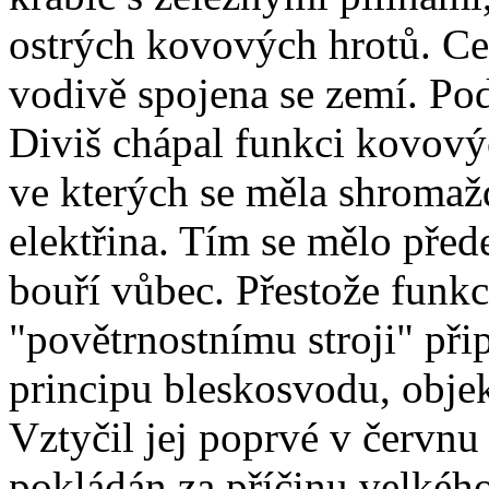
ostrých kovových hrotů. Cel
vodivě spojena se zemí. Po
Diviš chápal funkci kovový
ve kterých se měla shromaž
elektřina. Tím se mělo pře
bouří vůbec. Přestože funk
"povětrnostnímu stroji" při
principu bleskosvodu, objek
Vztyčil jej poprvé v červnu
pokládán za příčinu velkého