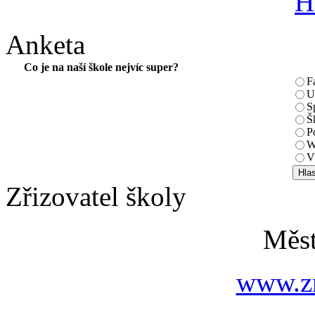
Anketa
Co je na naší škole nejvíc super?
F
U
S
Š
P
W
V
Zřizovatel školy
Měs
www.zn