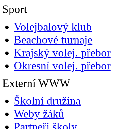
Sport
Volejbalový klub
Beachové turnaje
Krajský volej. přebor
Okresní volej. přebor
Externí WWW
Školní družina
Weby žáků
Partneři školy