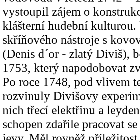
vystoupil zájem o konstrukc
klášterní hudební kulturou.
skříňového nástroje s kovo
(Denis d´or - zlatý Diviš),
1753, který napodobovat zv
Po roce 1748, pod vlivem 
rozvinuly Divišovy experime
nich třecí elektřinu a leyde
schopen zdařile pracovat se
jevy. Měl rovněž příležitos