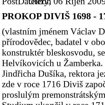
Úterý, 06 Říjen 2009
PROKOP DIVIŠ 1698 - 1
(vlastním jménem Václav Di
přírodovědec, badatel v obor
konstruktér bleskosvodu, se
Helvíkovicích u Žamberka.
Jindřicha Dušíka, rektora j
zde v roce 1716 Diviš započ
proslulým premonstrátským