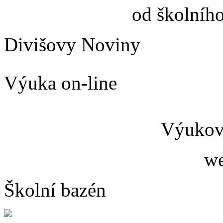
od školníh
Divišovy Noviny
Výuka on-line
Výukový
we
Školní bazén