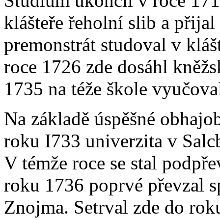
Studium ukončil v roce 171
klášteře řeholní slib a přij
premonstrát studoval v klášte
roce 1726 zde dosáhl kněžsk
1735 na téže škole vyučova
Na základě úspěšné obhajob
roku I733 univerzita v Salc
V témže roce se stal podpře
roku 1736 poprvé převzal sp
Znojma. Setrval zde do rok