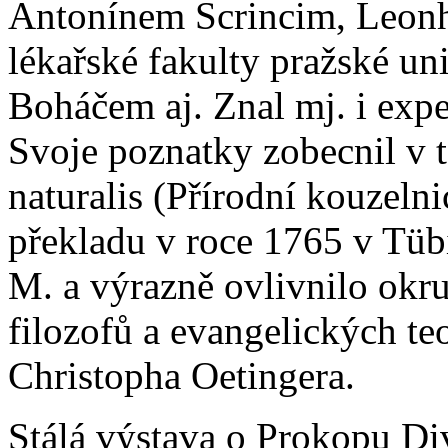
Antonínem Scrincim, Leon
lékařské fakulty pražské un
Boháčem aj. Znal mj. i exp
Svoje poznatky zobecnil v 
naturalis (Přírodní kouzeln
překladu v roce 1765 v Tüb
M. a výrazně ovlivnilo okr
filozofů a evangelických t
Christopha Oetingera.
Stálá výstava o Prokopu Di