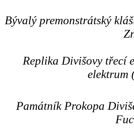
Bývalý premonstrátský klá
Z
Replika Divišovy třecí e
elektrum
Památník Prokopa Diviše
Fuc