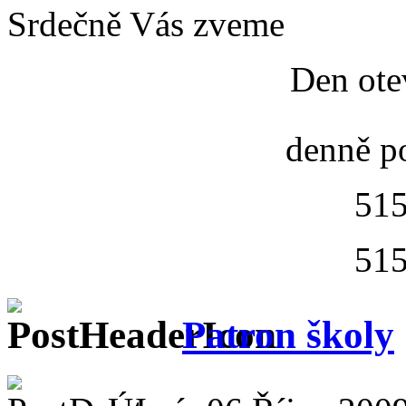
Srdečně Vás zveme
Den ote
denně p
515
515
Patron školy