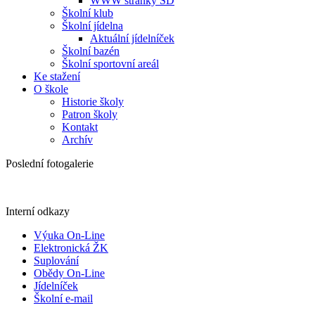
WWW stránky ŠD
Školní klub
Školní jídelna
Aktuální jídelníček
Školní bazén
Školní sportovní areál
Ke stažení
O škole
Historie školy
Patron školy
Kontakt
Archív
Poslední fotogalerie
Interní odkazy
Výuka On-Line
Elektronická ŽK
Suplování
Obědy On-Line
Jídelníček
Školní e-mail