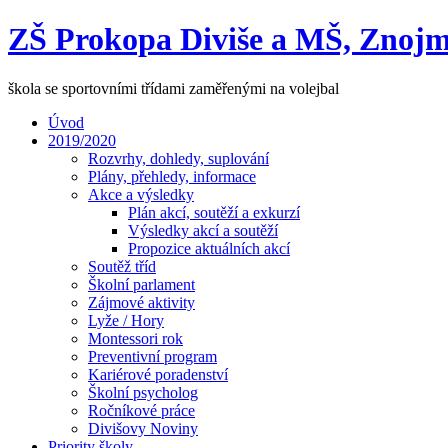
ZŠ Prokopa Diviše a MŠ, Znojm
škola se sportovními třídami zaměřenými na volejbal
Úvod
2019/2020
Rozvrhy, dohledy, suplování
Plány, přehledy, informace
Akce a výsledky
Plán akcí, soutěží a exkurzí
Výsledky akcí a soutěží
Propozice aktuálních akcí
Soutěž tříd
Školní parlament
Zájmové aktivity
Lyže / Hory
Montessori rok
Preventivní program
Kariérové poradenství
Školní psycholog
Ročníkové práce
Divišovy Noviny
Priority školy