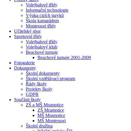
Volejbalové třídy
Informační technologie
Výuka cizích jazyků
Škola kamarádem
Montessori třídy
Učitelský sbor
Sportovní třídy
Volejbalové třídy
Volejbalový klub
Beachové turnaje
Beachové turnaje 2001-2009
Fotogalerie
Dokumenty
Školní dokumenty
Školní vzdělávací program
Řády školy
Projekty školy
GDPR
Součásti školy
ZŠ a MŠ Mramotice
ZŠ Mramotice
MŠ Mramotice
MŠ Montessori
Školní družina