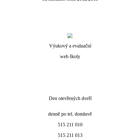
Výukový a evaluační
web školy
Den otevřených dveří
denně po tel. domluvě
515 211 010
515 211 013