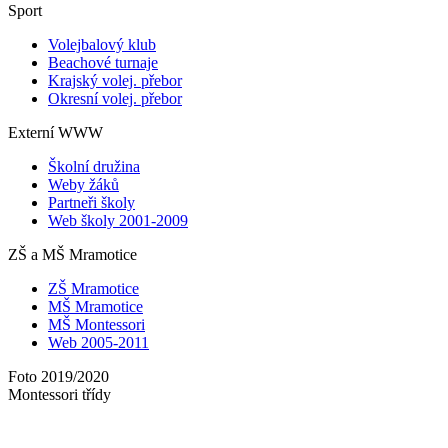
Sport
Volejbalový klub
Beachové turnaje
Krajský volej. přebor
Okresní volej. přebor
Externí WWW
Školní družina
Weby žáků
Partneři školy
Web školy 2001-2009
ZŠ a MŠ Mramotice
ZŠ Mramotice
MŠ Mramotice
MŠ Montessori
Web 2005-2011
Foto 2019/2020
Montessori třídy