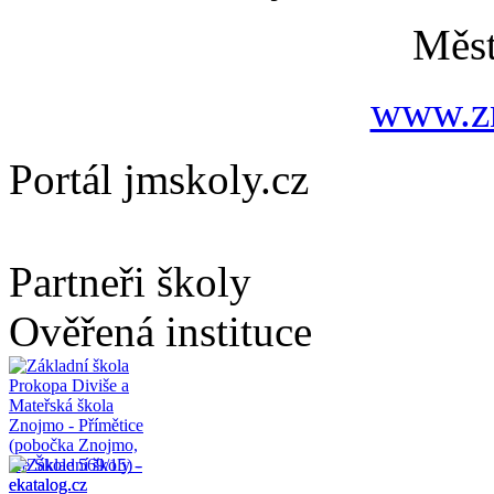
Měs
www.zn
Portál jmskoly.cz
Partneři školy
Ověřená instituce