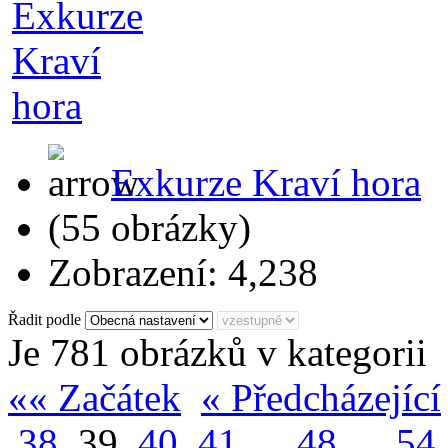
Exkurze Kraví hora
(55 obrázky)
Zobrazení: 4,238
Řadit podle
Je 781 obrázků v kategorii
«« Začátek
« Předcházející
38
39
40
41
…
48
…
54