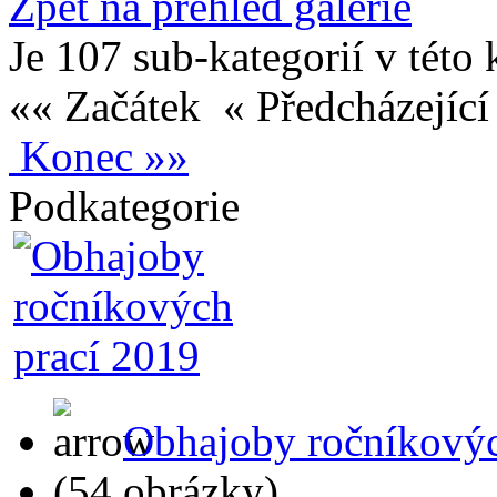
Zpět na přehled galerie
Je 107 sub-kategorií v této 
«« Začátek
« Předcházejíc
Konec »»
Podkategorie
Obhajoby ročníkovýc
(54 obrázky)