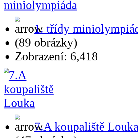
1. třídy miniolympiá
(89 obrázky)
Zobrazení: 6,418
7.A koupaliště Louk