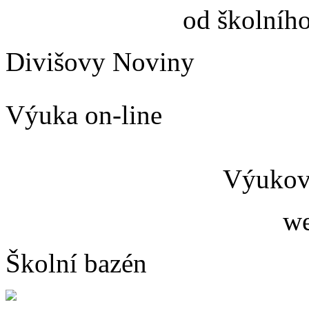
od školníh
Divišovy Noviny
Výuka on-line
Výukový
we
Školní bazén