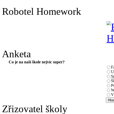
Robotel Homework
Anketa
Co je na naší škole nejvíc super?
F
U
S
Š
P
W
V
Zřizovatel školy