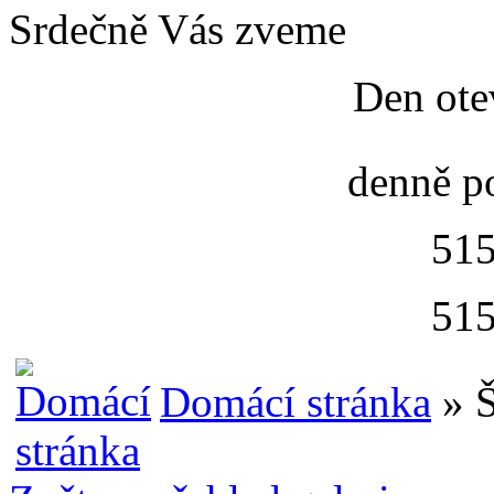
Srdečně Vás zveme
Den ote
denně p
515
515
Domácí stránka
» Š