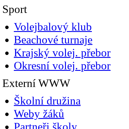
Sport
Volejbalový klub
Beachové turnaje
Krajský volej. přebor
Okresní volej. přebor
Externí WWW
Školní družina
Weby žáků
Partneři školy