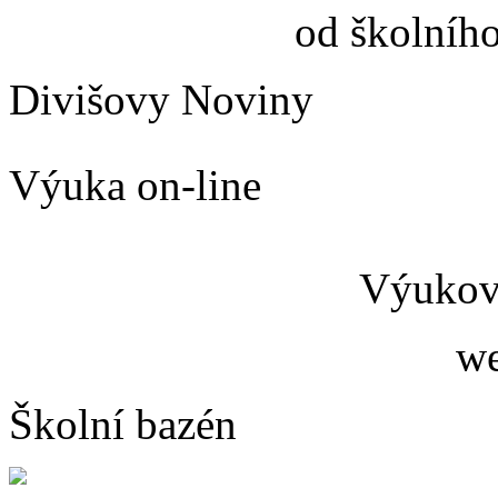
od školníh
Divišovy Noviny
Výuka on-line
Výukový
we
Školní bazén