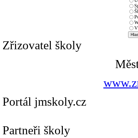
U
S
Š
P
W
V
Zřizovatel školy
Měs
www.zn
Portál jmskoly.cz
Partneři školy