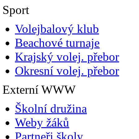
Sport
Volejbalový klub
Beachové turnaje
Krajský volej. přebor
Okresní volej. přebor
Externí WWW
Školní družina
Weby žáků
Partneři školy