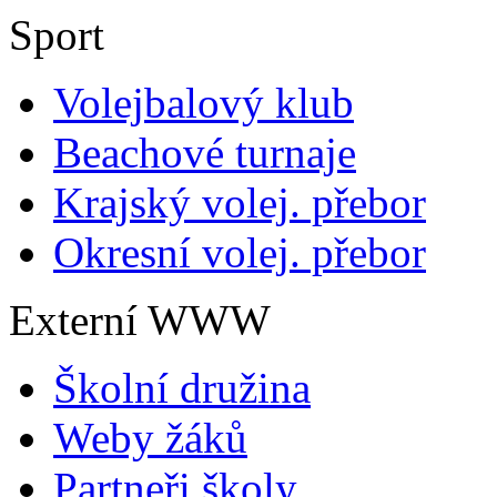
Sport
Volejbalový klub
Beachové turnaje
Krajský volej. přebor
Okresní volej. přebor
Externí WWW
Školní družina
Weby žáků
Partneři školy