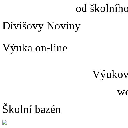
od školníh
Divišovy Noviny
Výuka on-line
Výukový
we
Školní bazén