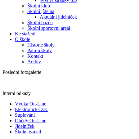
WWW stránky ŠD
Školní klub
Školní jídelna
Aktuální jídelníček
Školní bazén
Školní sportovní areál
Ke stažení
O škole
Historie školy
Patron školy
Kontakt
Archív
Poslední fotogalerie
Interní odkazy
Výuka On-Line
Elektronická ŽK
Suplování
Obědy On-Line
Jídelníček
Školní e-mail