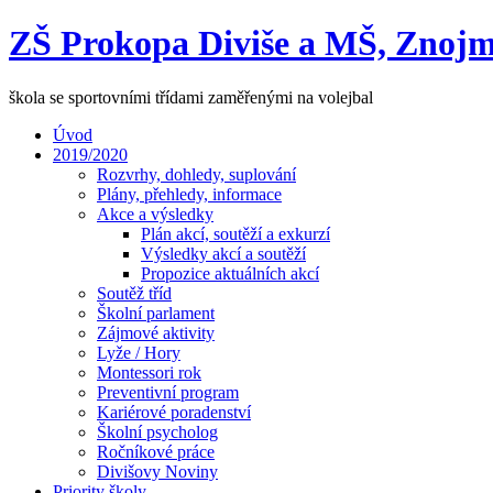
ZŠ Prokopa Diviše a MŠ, Znojm
škola se sportovními třídami zaměřenými na volejbal
Úvod
2019/2020
Rozvrhy, dohledy, suplování
Plány, přehledy, informace
Akce a výsledky
Plán akcí, soutěží a exkurzí
Výsledky akcí a soutěží
Propozice aktuálních akcí
Soutěž tříd
Školní parlament
Zájmové aktivity
Lyže / Hory
Montessori rok
Preventivní program
Kariérové poradenství
Školní psycholog
Ročníkové práce
Divišovy Noviny
Priority školy