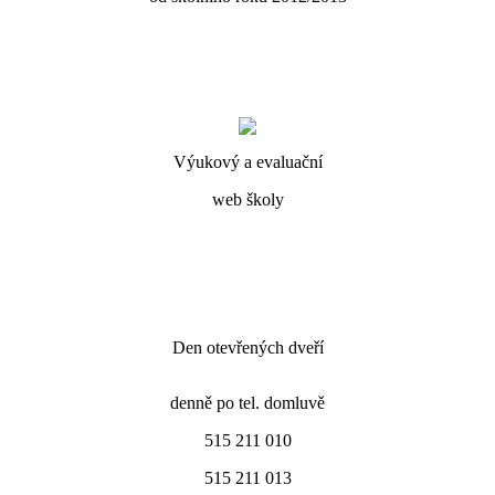
Výukový a evaluační
web školy
Den otevřených dveří
denně po tel. domluvě
515 211 010
515 211 013