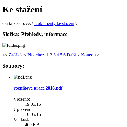
Ke stažení
Cesta ke složce:
\
Dokumenty ke stažení
\
Složka:
Přehledy, informace
<<
Začátek
<
Předchozí
1
2
3
4
5
6
Další
>
Konec
>>
Soubory:
rocnikove prace 2016.pdf
Vloženo:
19.05.16
Upraveno:
19.05.16
Velikost:
409 KB