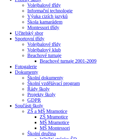
Volejbalové třídy
Informační technologie
Výuka cizích jazyků
Škola kamarádem
Montessori třídy
Učitelský sbor
Sportovní třídy
Volejbalové třídy
Volejbalový klub
Beachové turnaje
Beachové turnaje 2001-2009
Fotogalerie
Dokumenty
Školní dokumenty
Školní vzdělávací program
Řády školy
Projekty školy
GDPR
Součásti školy
ZŠ a MŠ Mramotice
ZŠ Mramotice
MŠ Mramotice
MŠ Montessori
Školní družina