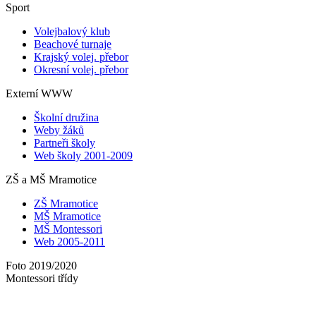
Sport
Volejbalový klub
Beachové turnaje
Krajský volej. přebor
Okresní volej. přebor
Externí WWW
Školní družina
Weby žáků
Partneři školy
Web školy 2001-2009
ZŠ a MŠ Mramotice
ZŠ Mramotice
MŠ Mramotice
MŠ Montessori
Web 2005-2011
Foto 2019/2020
Montessori třídy