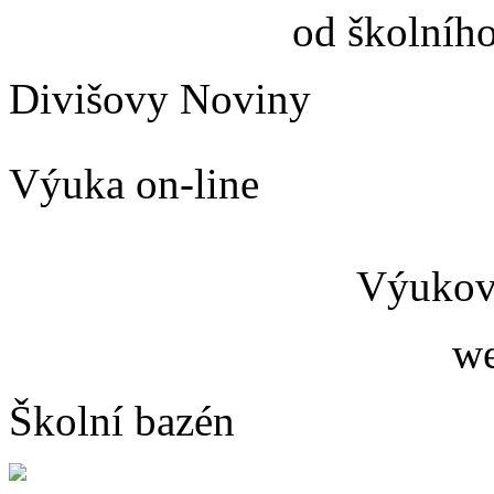
od školníh
Divišovy Noviny
Výuka on-line
Výukový
we
Školní bazén