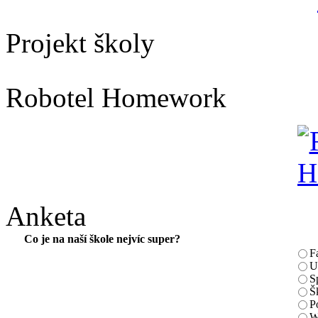
Projekt školy
Robotel Homework
Anketa
Co je na naší škole nejvíc super?
F
U
S
Š
P
W