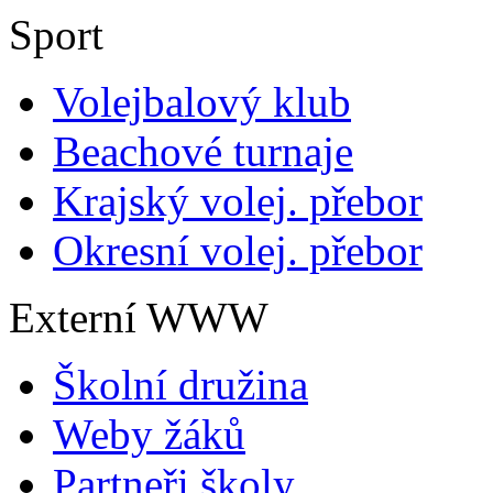
Sport
Volejbalový klub
Beachové turnaje
Krajský volej. přebor
Okresní volej. přebor
Externí WWW
Školní družina
Weby žáků
Partneři školy