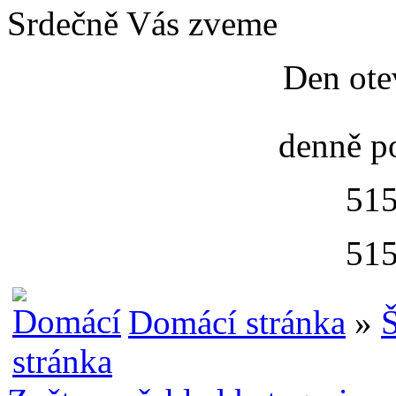
Srdečně Vás zveme
Den ote
denně p
515
515
Domácí stránka
»