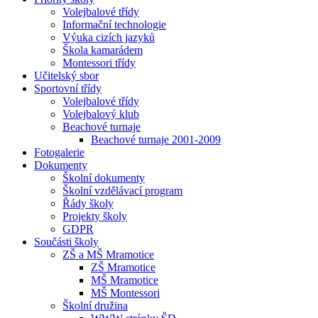
Volejbalové třídy
Informační technologie
Výuka cizích jazyků
Škola kamarádem
Montessori třídy
Učitelský sbor
Sportovní třídy
Volejbalové třídy
Volejbalový klub
Beachové turnaje
Beachové turnaje 2001-2009
Fotogalerie
Dokumenty
Školní dokumenty
Školní vzdělávací program
Řády školy
Projekty školy
GDPR
Součásti školy
ZŠ a MŠ Mramotice
ZŠ Mramotice
MŠ Mramotice
MŠ Montessori
Školní družina