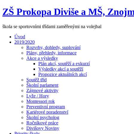
ZŠ Prokopa Diviše a MŠ, Znojm
škola se sportovními třídami zaměřenými na volejbal
Úvod
2019/2020
Rozvrhy, dohledy, suplování
Plány, přehledy, informace
Akce a výsledky
Plán akcí, soutěží a exkurzí
Výsledky akcí a soutěží
Propozice aktuálních akcí
Soutěž tříd
Školní parlament
Zájmové aktivity
Lyže / Hory
Montessori rok
Preventivní program
Kariérové poradenství
Školní psycholog
Ročníkové práce
Divišovy Noviny
Priority školy