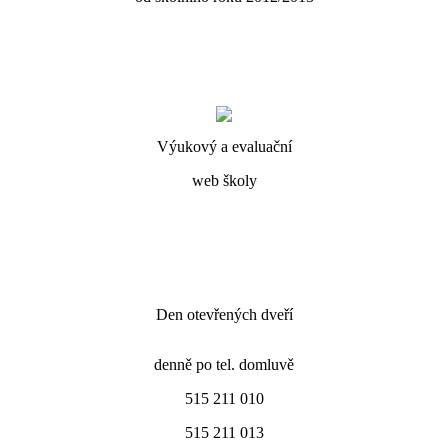
Výukový a evaluační
web školy
Den otevřených dveří
denně po tel. domluvě
515 211 010
515 211 013