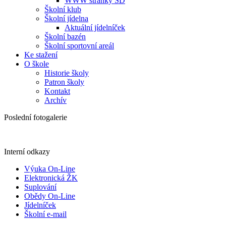
WWW stránky ŠD
Školní klub
Školní jídelna
Aktuální jídelníček
Školní bazén
Školní sportovní areál
Ke stažení
O škole
Historie školy
Patron školy
Kontakt
Archív
Poslední fotogalerie
Interní odkazy
Výuka On-Line
Elektronická ŽK
Suplování
Obědy On-Line
Jídelníček
Školní e-mail