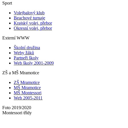
Sport
Volejbalový klub
Beachové turnaje
Krajský volej. přebor
Okresní volej. přebor
Externí WWW
Školní družina
Weby žáků
Partneři školy
Web školy 2001-2009
ZŠ a MŠ Mramotice
ZŠ Mramotice
MŠ Mramotice
MŠ Montessori
Web 2005-2011
Foto 2019/2020
Montessori třídy